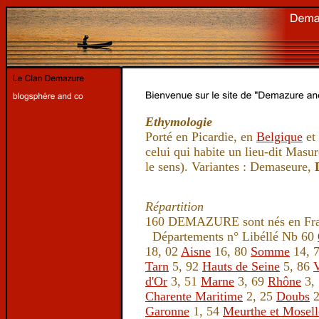
Ethymologie
Porté en Picardie, en
Belgique
et 
celui qui habite un lieu-dit Masu
le sens). Variantes : Demaseure,
Répartition
160 DEMAZURE sont nés en Fran
Départements n° Libéllé Nb 60
18, 02
Aisne
16, 80
Somme
14, 
Tarn
5, 92
Hauts de Seine
5, 86
d'Or
3, 51
Marne
3, 69
Rhône
3,
Charente Maritime
2, 25
Doubs
2
Garonne
1, 54
Meurthe et Mosell