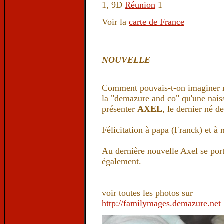
1, 9D
Réunion
1
Voir la
carte de France
DERN
NOUVELLE
Comment pouvais-t-on imaginer m
la "demazure and co" qu'une naiss
présenter
AXEL
, le dernier né d
Félicitation à papa (Franck) et 
Au dernière nouvelle Axel se por
également.
voir toutes les photos sur
http://familymages.demazure.net